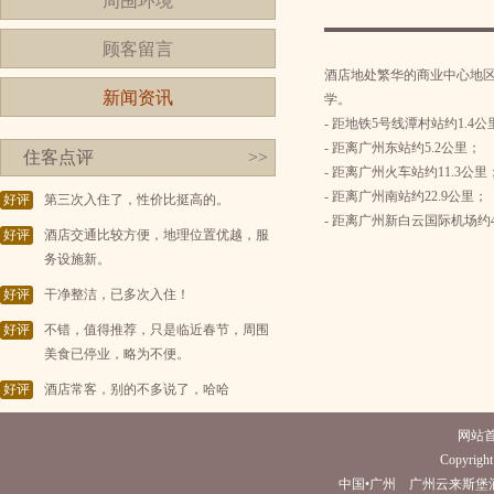
周围环境
顾客留言
酒店地处繁华的商业中心地
新闻资讯
学。
- 距地铁5号线潭村站约1.4公
- 距离广州东站约5.2公里；
住客点评
>>
- 距离广州火车站约11.3公里
- 距离广州南站约22.9公里；
好评
第三次入住了，性价比挺高的。
- 距离广州新白云国际机场约
好评
酒店交通比较方便，地理位置优越，服
务设施新。
好评
干净整洁，已多次入住！
好评
不错，值得推荐，只是临近春节，周围
美食已停业，略为不便。
好评
酒店常客，别的不多说了，哈哈
网站
Copyright 
中国•广州 广州云来斯堡酒店(电话02